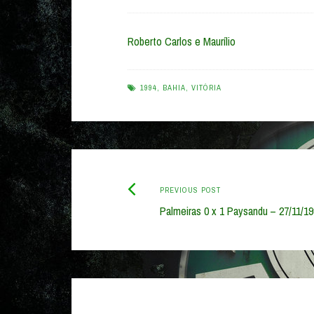
Roberto Carlos e Maurílio
1994
,
BAHIA
,
VITÓRIA
Previous
Post
PREVIOUS POST
post:
Palmeiras 0 x 1 Paysandu – 27/11/1
navigation