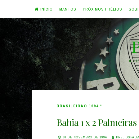
INÍCIO
MANTOS
PRÓXIMOS PRÉLIOS
SOB
Skip
to
content
A H
BRASILEIRÃO 1994 *
Bahia 1 x 2 Palmeiras 
30 DE NOVEMBRO DE 1994
PRELIOSPALE