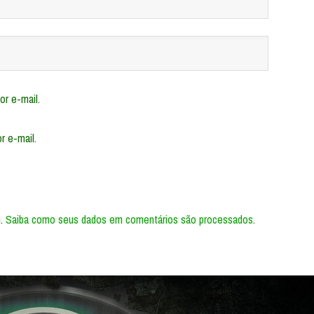
r e-mail.
r e-mail.
m.
Saiba como seus dados em comentários são processados
.