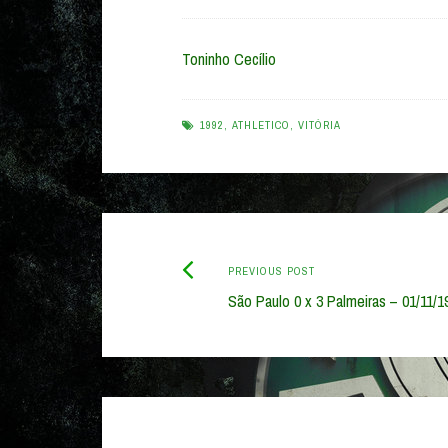
Toninho Cecílio
1992
,
ATHLETICO
,
VITÓRIA
Previous
Post
PREVIOUS POST
post:
São Paulo 0 x 3 Palmeiras – 01/11/1
navigation