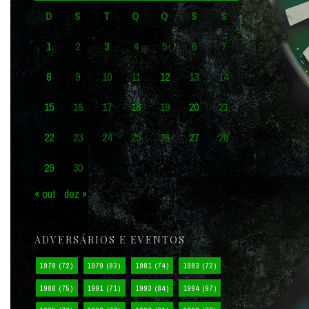
D
S
T
Q
Q
S
S
1
2
3
4
5
6
7
8
9
10
11
12
13
14
15
16
17
18
19
20
21
22
23
24
25
26
27
28
29
30
« out
dez »
ADVERSÁRIOS E EVENTOS
1978
(72)
1979
(83)
1981
(74)
1983
(72)
1986
(75)
1991
(71)
1993
(84)
1994
(97)