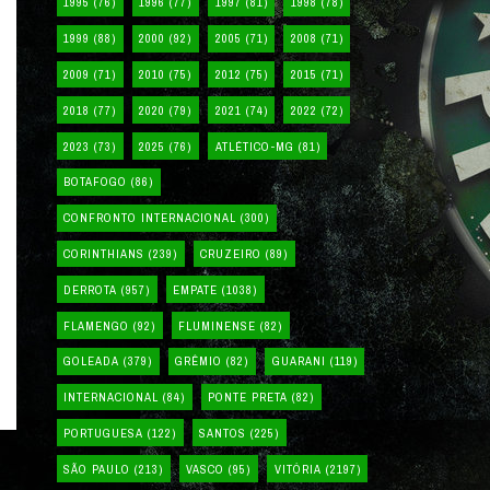
1995
(76)
1996
(77)
1997
(81)
1998
(78)
1999
(88)
2000
(92)
2005
(71)
2008
(71)
2009
(71)
2010
(75)
2012
(75)
2015
(71)
2018
(77)
2020
(79)
2021
(74)
2022
(72)
2023
(73)
2025
(76)
ATLÉTICO-MG
(81)
BOTAFOGO
(86)
CONFRONTO INTERNACIONAL
(300)
CORINTHIANS
(239)
CRUZEIRO
(89)
DERROTA
(957)
EMPATE
(1038)
FLAMENGO
(92)
FLUMINENSE
(82)
GOLEADA
(379)
GRÊMIO
(82)
GUARANI
(119)
INTERNACIONAL
(84)
PONTE PRETA
(82)
PORTUGUESA
(122)
SANTOS
(225)
SÃO PAULO
(213)
VASCO
(95)
VITÓRIA
(2197)