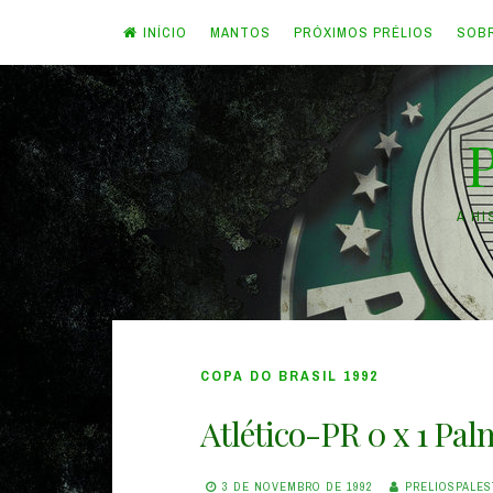
INÍCIO
MANTOS
PRÓXIMOS PRÉLIOS
SOB
Skip
to
content
A H
COPA DO BRASIL 1992
Atlético-PR 0 x 1 Pal
3 DE NOVEMBRO DE 1992
PRELIOSPALES