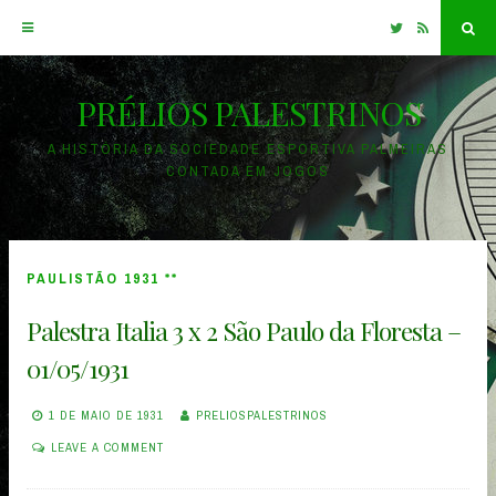
Twitter
RSS
Sea
PRÉLIOS PALESTRINOS
Skip
to
A HISTÓRIA DA SOCIEDADE ESPORTIVA PALMEIRAS
CONTADA EM JOGOS
content
PAULISTÃO 1931 **
Palestra Italia 3 x 2 São Paulo da Floresta –
01/05/1931
1 DE MAIO DE 1931
PRELIOSPALESTRINOS
LEAVE A COMMENT