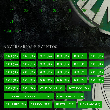
24
25
26
27
28
29
30
31
« abr
jun »
ADVERSÁRIOS E EVENTOS
1978
(72)
1979
(83)
1981
(74)
1983
(72)
1986
(75)
1991
(71)
1993
(84)
1994
(97)
1995
(76)
1996
(77)
1997
(81)
1998
(78)
1999
(88)
2000
(92)
2005
(71)
2008
(71)
2009
(71)
2010
(75)
2012
(75)
2015
(71)
2018
(77)
2020
(79)
2021
(74)
2022
(72)
2023
(73)
2025
(76)
ATLÉTICO-MG
(81)
BOTAFOGO
(86)
CONFRONTO INTERNACIONAL
(300)
CORINTHIANS
(239)
CRUZEIRO
(89)
DERROTA
(957)
EMPATE
(1038)
FLAMENGO
(92)