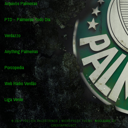
Arquivos Palmeiras
PTD – Palmeiras Todo Dia
Verdazzo
Anything Palmeiras
Porcopedia
Web Rádio Verdão
Liga Verde
© 2026 PRÉLIOS PALESTRINOS
|
WORDPRESS THEME:
NUCLEARE
BY
CRESTAPROJECT.