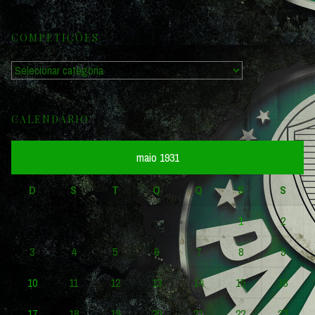
por:
COMPETIÇÕES
Competições
CALENDÁRIO
maio 1931
D
S
T
Q
Q
S
S
1
2
3
4
5
6
7
8
9
10
11
12
13
14
15
16
17
18
19
20
21
22
23