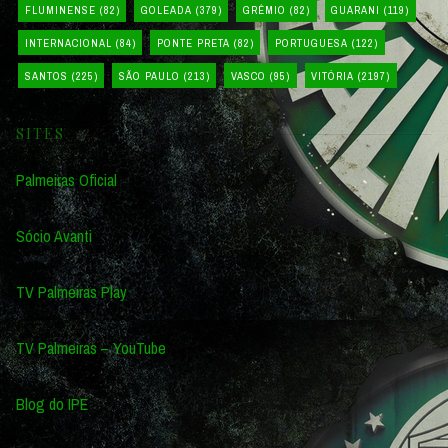
FLUMINENSE
(82)
GOLEADA
(379)
GRÊMIO
(82)
GUARANI
(119)
INTERNACIONAL
(84)
PONTE PRETA
(82)
PORTUGUESA
(122)
SANTOS
(225)
SÃO PAULO
(213)
VASCO
(95)
VITÓRIA
(2197)
SITES
Palmeiras Oficial
Sócio Avanti
TV Palmeiras Play
TV Palmeiras – YouTube
Blog do IPE