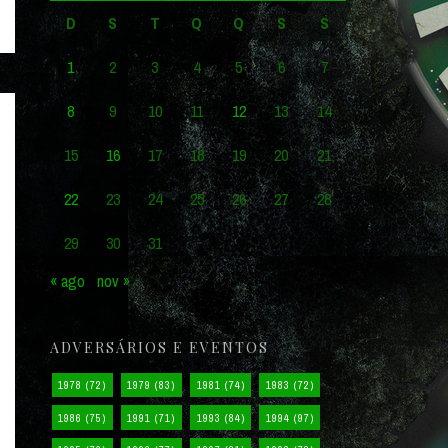
D
S
T
Q
Q
S
S
1
2
3
4
5
6
7
8
9
10
11
12
13
14
15
16
17
18
19
20
21
22
23
24
25
26
27
28
29
30
31
« ago
nov »
ADVERSÁRIOS E EVENTOS
1978
(72)
1979
(83)
1981
(74)
1983
(72)
1986
(75)
1991
(71)
1993
(84)
1994
(97)