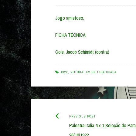
Jogo amistoso.
FICHA TÉCNICA
Gols: Jacob Schimidt (contra)
1922
,
VITÓRIA
,
XV DE PIRACICABA
Previous
Post
PREVIOUS POST
post:
Palestra Italia 4 x 1 Seleção do Par
navigation
26/10/1922