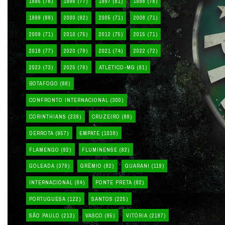
1995
(76)
1996
(77)
1997
(81)
1998
(78)
1999
(88)
2000
(92)
2005
(71)
2008
(71)
2009
(71)
2010
(75)
2012
(75)
2015
(71)
2018
(77)
2020
(79)
2021
(74)
2022
(72)
2023
(73)
2025
(76)
ATLÉTICO-MG
(81)
BOTAFOGO
(86)
CONFRONTO INTERNACIONAL
(300)
CORINTHIANS
(239)
CRUZEIRO
(89)
DERROTA
(957)
EMPATE
(1038)
FLAMENGO
(92)
FLUMINENSE
(82)
GOLEADA
(379)
GRÊMIO
(82)
GUARANI
(119)
INTERNACIONAL
(84)
PONTE PRETA
(82)
PORTUGUESA
(122)
SANTOS
(225)
SÃO PAULO
(213)
VASCO
(95)
VITÓRIA
(2197)