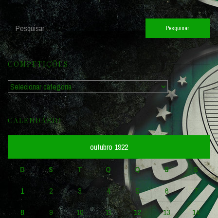
Pesquisar
por:
COMPETIÇÕES
Competições
CALENDÁRIO
outubro 1922
D
S
T
Q
Q
S
S
1
2
3
4
5
6
7
8
9
10
11
12
13
14