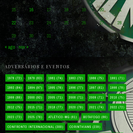
15
16
17
18
19
20
21
22
23
24
25
26
27
28
29
30
31
« ago
nov »
ADVERSÁRIOS E EVENTOS
1978
(72)
1979
(83)
1981
(74)
1983
(72)
1986
(75)
1991
(71)
1993
(84)
1994
(97)
1995
(76)
1996
(77)
1997
(81)
1998
(78)
1999
(88)
2000
(92)
2005
(71)
2008
(71)
2009
(71)
2010
(75)
2012
(75)
2015
(71)
2018
(77)
2020
(79)
2021
(74)
2022
(72)
2023
(73)
2025
(76)
ATLÉTICO-MG
(81)
BOTAFOGO
(86)
CONFRONTO INTERNACIONAL
(300)
CORINTHIANS
(239)