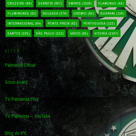
CRUZEIRO
(89)
DERROTA
(957)
EMPATE
(1038)
FLAMENGO
(92)
FLUMINENSE
(82)
GOLEADA
(379)
GRÊMIO
(82)
GUARANI
(119)
INTERNACIONAL
(84)
PONTE PRETA
(82)
PORTUGUESA
(122)
SANTOS
(225)
SÃO PAULO
(213)
VASCO
(95)
VITÓRIA
(2197)
SITES
Palmeiras Oficial
Sócio Avanti
TV Palmeiras Play
TV Palmeiras – YouTube
Blog do IPE