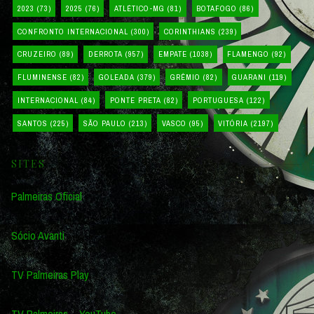
2023
(73)
2025
(76)
ATLÉTICO-MG
(81)
BOTAFOGO
(86)
CONFRONTO INTERNACIONAL
(300)
CORINTHIANS
(239)
CRUZEIRO
(89)
DERROTA
(957)
EMPATE
(1038)
FLAMENGO
(92)
FLUMINENSE
(82)
GOLEADA
(379)
GRÊMIO
(82)
GUARANI
(119)
INTERNACIONAL
(84)
PONTE PRETA
(82)
PORTUGUESA
(122)
SANTOS
(225)
SÃO PAULO
(213)
VASCO
(95)
VITÓRIA
(2197)
SITES
Palmeiras Oficial
Sócio Avanti
TV Palmeiras Play
TV Palmeiras – YouTube