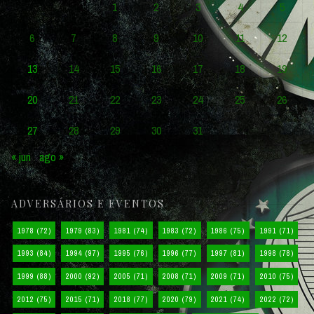
1
2
3
4
5
6
7
8
9
10
11
12
13
14
15
16
17
18
19
20
21
22
23
24
25
26
27
28
29
30
31
« jun
ago »
ADVERSÁRIOS E EVENTOS
1978
(72)
1979
(83)
1981
(74)
1983
(72)
1986
(75)
1991
(71)
1993
(84)
1994
(97)
1995
(76)
1996
(77)
1997
(81)
1998
(78)
1999
(88)
2000
(92)
2005
(71)
2008
(71)
2009
(71)
2010
(75)
2012
(75)
2015
(71)
2018
(77)
2020
(79)
2021
(74)
2022
(72)