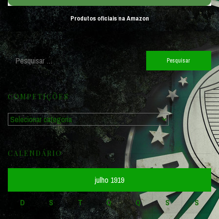
Produtos oficiais na Amazon
Pesquisar
por:
COMPETIÇÕES
Competições
CALENDÁRIO
julho 1919
D
S
T
Q
Q
S
S