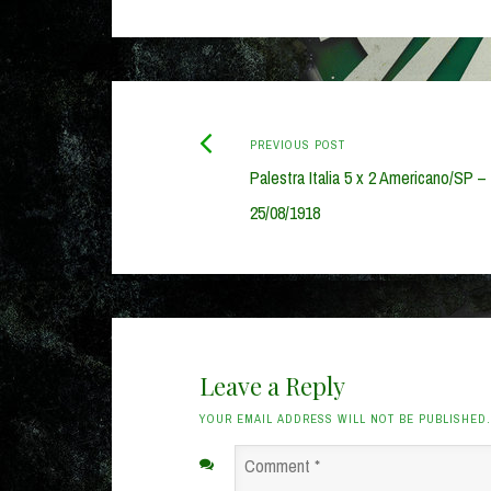
Previous
Post
PREVIOUS POST
post:
Palestra Italia 5 x 2 Americano/SP –
navigation
25/08/1918
Leave a Reply
YOUR EMAIL ADDRESS WILL NOT BE PUBLISHED
Comment
*