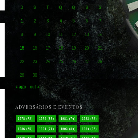
D
S
T
Q
Q
S
S
1
2
3
4
5
6
7
8
9
10
11
12
13
14
15
16
17
18
19
20
21
22
23
24
25
26
27
28
29
30
« ago
out »
ADVERSÁRIOS E EVENTOS
1978
(72)
1979
(83)
1981
(74)
1983
(72)
1986
(75)
1991
(71)
1993
(84)
1994
(97)