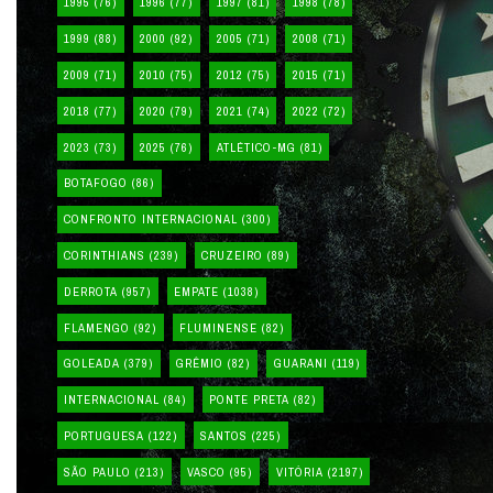
1995
(76)
1996
(77)
1997
(81)
1998
(78)
1999
(88)
2000
(92)
2005
(71)
2008
(71)
2009
(71)
2010
(75)
2012
(75)
2015
(71)
2018
(77)
2020
(79)
2021
(74)
2022
(72)
2023
(73)
2025
(76)
ATLÉTICO-MG
(81)
BOTAFOGO
(86)
CONFRONTO INTERNACIONAL
(300)
CORINTHIANS
(239)
CRUZEIRO
(89)
DERROTA
(957)
EMPATE
(1038)
FLAMENGO
(92)
FLUMINENSE
(82)
GOLEADA
(379)
GRÊMIO
(82)
GUARANI
(119)
INTERNACIONAL
(84)
PONTE PRETA
(82)
PORTUGUESA
(122)
SANTOS
(225)
SÃO PAULO
(213)
VASCO
(95)
VITÓRIA
(2197)