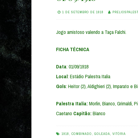
1 DE SETEMBRO DE 1918
PRELIOSPALES
Jogo amistoso valendo a Taça Falchi.
FICHA TÉCNICA
Data
: 01/09/1918
Local
: Estádio Palestra Italia
Gols
: Heitor (2), Aldighieri (2), Imparato e 
Palestra Italia:
Morlin, Bianco, Grimaldi, Pic
Caetano
Capitão:
Bianco
1918
,
COMBINADO
,
GOLEADA
,
VITÓRIA