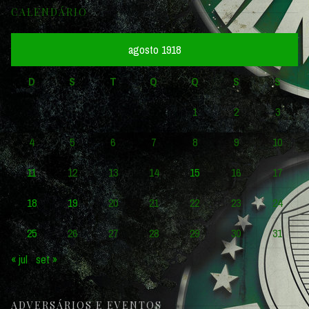
CALENDÁRIO
agosto 1918
D
S
T
Q
Q
S
S
1
2
3
4
5
6
7
8
9
10
11
12
13
14
15
16
17
18
19
20
21
22
23
24
25
26
27
28
29
30
31
« jul
set »
ADVERSÁRIOS E EVENTOS