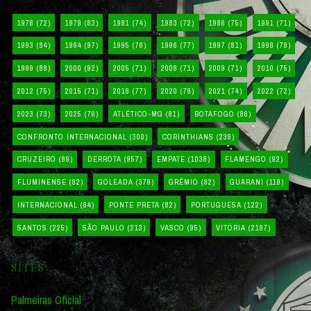
1978
(72)
1979
(83)
1981
(74)
1983
(72)
1986
(75)
1991
(71)
1993
(84)
1994
(97)
1995
(76)
1996
(77)
1997
(81)
1998
(78)
1999
(88)
2000
(92)
2005
(71)
2008
(71)
2009
(71)
2010
(75)
2012
(75)
2015
(71)
2018
(77)
2020
(79)
2021
(74)
2022
(72)
2023
(73)
2025
(76)
ATLÉTICO-MG
(81)
BOTAFOGO
(86)
CONFRONTO INTERNACIONAL
(300)
CORINTHIANS
(239)
CRUZEIRO
(89)
DERROTA
(957)
EMPATE
(1038)
FLAMENGO
(92)
FLUMINENSE
(82)
GOLEADA
(379)
GRÊMIO
(82)
GUARANI
(119)
INTERNACIONAL
(84)
PONTE PRETA
(82)
PORTUGUESA
(122)
SANTOS
(225)
SÃO PAULO
(213)
VASCO
(95)
VITÓRIA
(2197)
SITES
Palmeiras Oficial