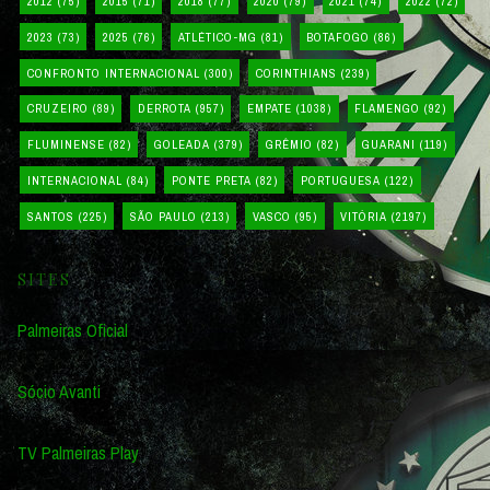
2012
(75)
2015
(71)
2018
(77)
2020
(79)
2021
(74)
2022
(72)
2023
(73)
2025
(76)
ATLÉTICO-MG
(81)
BOTAFOGO
(86)
CONFRONTO INTERNACIONAL
(300)
CORINTHIANS
(239)
CRUZEIRO
(89)
DERROTA
(957)
EMPATE
(1038)
FLAMENGO
(92)
FLUMINENSE
(82)
GOLEADA
(379)
GRÊMIO
(82)
GUARANI
(119)
INTERNACIONAL
(84)
PONTE PRETA
(82)
PORTUGUESA
(122)
SANTOS
(225)
SÃO PAULO
(213)
VASCO
(95)
VITÓRIA
(2197)
SITES
Palmeiras Oficial
Sócio Avanti
TV Palmeiras Play