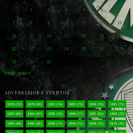
1
2
3
4
5
6
7
8
9
10
11
12
13
14
15
16
17
18
19
20
21
22
23
24
25
26
27
28
29
30
« mar
maio »
ADVERSÁRIOS E EVENTOS
1978
(72)
1979
(83)
1981
(74)
1983
(72)
1986
(75)
1991
(71)
1993
(84)
1994
(97)
1995
(76)
1996
(77)
1997
(81)
1998
(78)
1999
(88)
2000
(92)
2005
(71)
2008
(71)
2009
(71)
2010
(75)