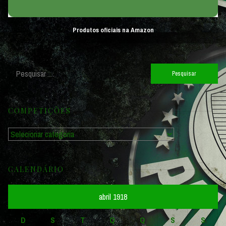
Produtos oficiais na Amazon
Pesquisar
por:
COMPETIÇÕES
Competições
CALENDÁRIO
abril 1918
D
S
T
Q
Q
S
S