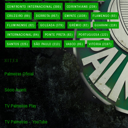
CONFRONTO INTERNACIONAL
(300)
CORINTHIANS
(239)
CRUZEIRO
(89)
DERROTA
(957)
EMPATE
(1038)
FLAMENGO
(92)
FLUMINENSE
(82)
GOLEADA
(379)
GRÊMIO
(82)
GUARANI
(119)
INTERNACIONAL
(84)
PONTE PRETA
(82)
PORTUGUESA
(122)
SANTOS
(225)
SÃO PAULO
(213)
VASCO
(95)
VITÓRIA
(2197)
SITES
Palmeiras Oficial
Sócio Avanti
TV Palmeiras Play
TV Palmeiras – YouTube