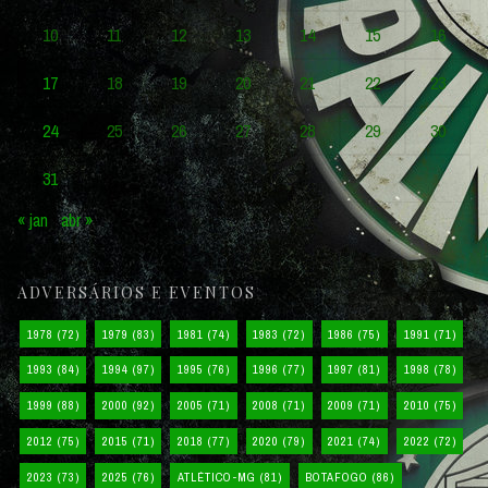
10
11
12
13
14
15
16
17
18
19
20
21
22
23
24
25
26
27
28
29
30
31
« jan
abr »
ADVERSÁRIOS E EVENTOS
1978
(72)
1979
(83)
1981
(74)
1983
(72)
1986
(75)
1991
(71)
1993
(84)
1994
(97)
1995
(76)
1996
(77)
1997
(81)
1998
(78)
1999
(88)
2000
(92)
2005
(71)
2008
(71)
2009
(71)
2010
(75)
2012
(75)
2015
(71)
2018
(77)
2020
(79)
2021
(74)
2022
(72)
2023
(73)
2025
(76)
ATLÉTICO-MG
(81)
BOTAFOGO
(86)