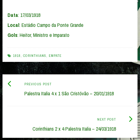
Data
: 17/03/1918
Local
: Estádio Campo da Ponte Grande
Gols
: Heitor, Ministro e Imparato
1918
,
CORINTHIANS
,
EMPATE
Previous
Post
PREVIOUS POST
post:
Palestra Italia 4 x 1 São Cristóvão – 20/01/1918
navigation
Next
NEXT POST
Post:
Corinthians 2 x 4 Palestra Italia – 24/03/1918