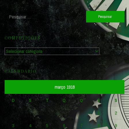
Pesquisar
por:
COMPETIÇÕES
Competições
CALENDÁRIO
março 1918
D
S
T
Q
Q
S
S
1
2
3
4
5
6
7
8
9