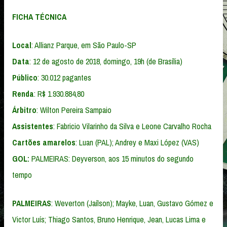
FICHA TÉCNICA
Local
: Allianz Parque, em São Paulo-SP
Data
: 12 de agosto de 2018, domingo, 19h (de Brasília)
Público
: 30.012 pagantes
Renda
: R$ 1.930.884,80
Árbitro
: Wilton Pereira Sampaio
Assistentes
: Fabricio Vilarinho da Silva e Leone Carvalho Rocha
Cartões amarelos
: Luan (PAL); Andrey e Maxi López (VAS)
GOL:
PALMEIRAS: Deyverson, aos 15 minutos do segundo
tempo
PALMEIRAS
: Weverton (Jaílson); Mayke, Luan, Gustavo Gómez e
Victor Luís; Thiago Santos, Bruno Henrique, Jean, Lucas Lima e