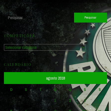
Pesquisar
por:
COMPETIÇÕES
Competições
CALENDÁRIO
agosto 2018
D
S
T
Q
Q
S
S
1
2
3
4