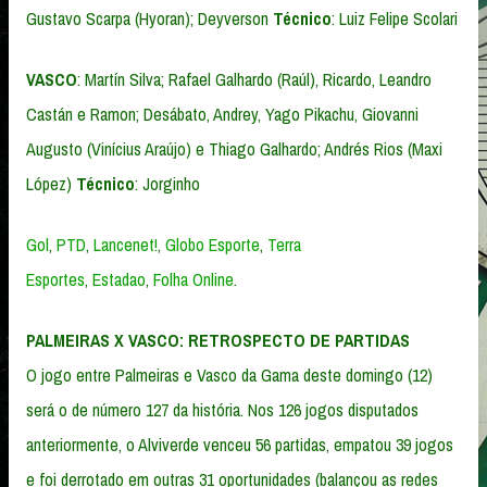
Gustavo Scarpa (Hyoran); Deyverson
Técnico
: Luiz Felipe Scolari
VASCO
: Martín Silva; Rafael Galhardo (Raúl), Ricardo, Leandro
Castán e Ramon; Desábato, Andrey, Yago Pikachu, Giovanni
Augusto (Vinícius Araújo) e Thiago Galhardo; Andrés Rios (Maxi
López)
Técnico
: Jorginho
Gol
,
PTD
,
Lancenet!
,
Globo Esporte
,
Terra
Esportes
,
Estadao
,
Folha Online
.
PALMEIRAS X VASCO: RETROSPECTO DE PARTIDAS
O jogo entre Palmeiras e Vasco da Gama deste domingo (12)
será o de número 127 da história. Nos 126 jogos disputados
anteriormente, o Alviverde venceu 56 partidas, empatou 39 jogos
e foi derrotado em outras 31 oportunidades (balançou as redes