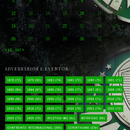
5
6
7
8
9
10
11
12
13
14
15
16
17
18
19
20
21
22
23
24
25
26
27
28
29
30
31
« jul
set »
ADVERSÁRIOS E EVENTOS
1978
(72)
1979
(83)
1981
(74)
1983
(72)
1986
(75)
1991
(71)
1993
(84)
1994
(97)
1995
(76)
1996
(77)
1997
(81)
1998
(78)
1999
(88)
2000
(92)
2005
(71)
2008
(71)
2009
(71)
2010
(75)
2012
(75)
2015
(71)
2018
(77)
2020
(79)
2021
(74)
2022
(72)
2023
(73)
2025
(76)
ATLÉTICO-MG
(81)
BOTAFOGO
(86)
CONFRONTO INTERNACIONAL
(300)
CORINTHIANS
(239)