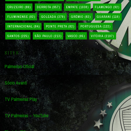
CRUZEIRO
(89)
DERROTA
(957)
EMPATE
(1038)
FLAMENGO
(92)
FLUMINENSE
(82)
GOLEADA
(379)
GRÊMIO
(82)
GUARANI
(119)
INTERNACIONAL
(84)
PONTE PRETA
(82)
PORTUGUESA
(122)
SANTOS
(225)
SÃO PAULO
(213)
VASCO
(95)
VITÓRIA
(2197)
SITES
Palmeiras Oficial
Sócio Avanti
TV Palmeiras Play
TV Palmeiras – YouTube