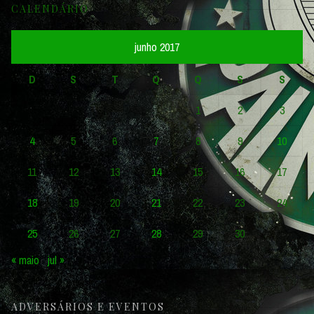
CALENDÁRIO
junho 2017
D
S
T
Q
Q
S
S
1
2
3
4
5
6
7
8
9
10
11
12
13
14
15
16
17
18
19
20
21
22
23
24
25
26
27
28
29
30
« maio
jul »
ADVERSÁRIOS E EVENTOS