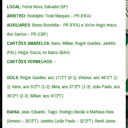
LOCAL:
Fonte Nova, Salvador (SP)
ÁRBITRO:
Rodolpho Toski Marques – PR (FIFA)
AUXILIARES:
Bruno Boschilia – PR (FIFA) e Victor Hugo Imazu
dos Santos – PR (CBF)
CARTÕES AMARELOS:
Keno, Willian, Roger Guedes, Juninho
(PAL); Régis Souza, no banco (BAH)
CARTÕES VERMELHOS:
–
GOLS:
Róger Guedes, aos 17’/1ºT (0-1); Vinícius, aos 44’/1ºT (1-
1); Keno, aos 5’/2ºT (1-2); Mina, aos 37’/2ºT (1-3); João Paulo, aos
39’/2ºT (2-3); Willian, aos 47’/2ºT)
BAHIA:
Jean, Eduardo, Tiago, Rodrigo Becão e Matheus Reis
(Armero – 20’/2ºT); Juninho (João Paulo – 32’/2ºT), Renê Júnior,