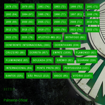
1978
(72)
1979
(83)
1981
(74)
1983
(72)
1986
(75)
1991
(71)
1993
(84)
1994
(97)
1995
(76)
1996
(77)
1997
(81)
1998
(78)
1999
(88)
2000
(92)
2005
(71)
2008
(71)
2009
(71)
2010
(75)
2012
(75)
2015
(71)
2018
(77)
2020
(79)
2021
(74)
2022
(72)
2023
(73)
2025
(76)
ATLÉTICO-MG
(81)
BOTAFOGO
(86)
CONFRONTO INTERNACIONAL
(300)
CORINTHIANS
(239)
CRUZEIRO
(89)
DERROTA
(957)
EMPATE
(1038)
FLAMENGO
(92)
FLUMINENSE
(82)
GOLEADA
(379)
GRÊMIO
(82)
GUARANI
(119)
INTERNACIONAL
(84)
PONTE PRETA
(82)
PORTUGUESA
(122)
SANTOS
(225)
SÃO PAULO
(213)
VASCO
(95)
VITÓRIA
(2197)
SITES
Palmeiras Oficial