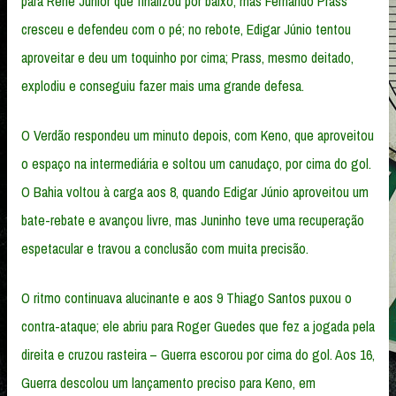
para Renê Júnior que finalizou por baixo, mas Fernando Prass
cresceu e defendeu com o pé; no rebote, Edigar Júnio tentou
aproveitar e deu um toquinho por cima; Prass, mesmo deitado,
explodiu e conseguiu fazer mais uma grande defesa.
O Verdão respondeu um minuto depois, com Keno, que aproveitou
o espaço na intermediária e soltou um canudaço, por cima do gol.
O Bahia voltou à carga aos 8, quando Edigar Júnio aproveitou um
bate-rebate e avançou livre, mas Juninho teve uma recuperação
espetacular e travou a conclusão com muita precisão.
O ritmo continuava alucinante e aos 9 Thiago Santos puxou o
contra-ataque; ele abriu para Roger Guedes que fez a jogada pela
direita e cruzou rasteira – Guerra escorou por cima do gol. Aos 16,
Guerra descolou um lançamento preciso para Keno, em