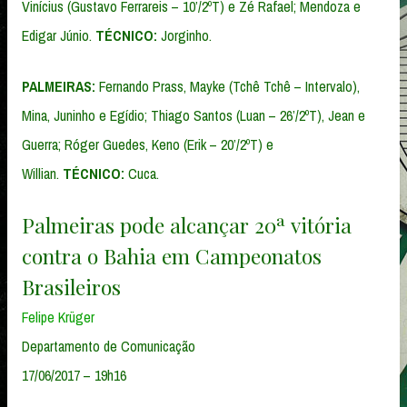
Vinícius (Gustavo Ferrareis – 10’/2ºT) e Zé Rafael; Mendoza e
Edigar Júnio.
TÉCNICO:
Jorginho.
PALMEIRAS:
Fernando Prass, Mayke (Tchê Tchê – Intervalo),
Mina, Juninho e Egídio; Thiago Santos (Luan – 26’/2ºT), Jean e
Guerra; Róger Guedes, Keno (Erik – 20’/2ºT) e
Willian.
TÉCNICO:
Cuca.
Palmeiras pode alcançar 20ª vitória
contra o Bahia em Campeonatos
Brasileiros
Felipe Krüger
Departamento de Comunicação
17/06/2017 – 19h16