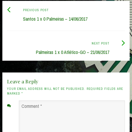
Previous
Post
PREVIOUS POST
post:
Santos 1 x 0 Palmeiras – 14/06/2017
navigation
Next
NEXT POST
Post:
Palmeiras 1 x 0 Atlético-GO – 21/06/2017
Leave a Reply
YOUR EMAIL ADDRESS WILL NOT BE PUBLISHED. REQUIRED FIELDS ARE
MARKED
*
Comment
*