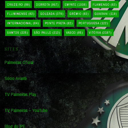
CRUZEIRO
(89)
DERROTA
(957)
EMPATE
(1038)
FLAMENGO
(92)
FLUMINENSE
(82)
GOLEADA
(379)
GRÊMIO
(82)
GUARANI
(119)
INTERNACIONAL
(84)
PONTE PRETA
(82)
PORTUGUESA
(122)
SANTOS
(225)
SÃO PAULO
(213)
VASCO
(95)
VITÓRIA
(2197)
SITES
Palmeiras Oficial
Sócio Avanti
TV Palmeiras Play
TV Palmeiras – YouTube
Blog do IPE