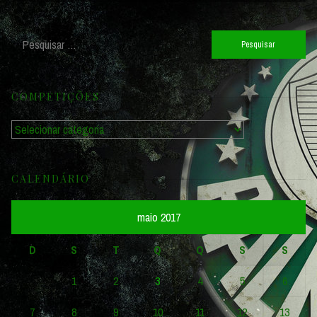
Pesquisar
por:
COMPETIÇÕES
Competições
CALENDÁRIO
maio 2017
D
S
T
Q
Q
S
S
1
2
3
4
5
6
7
8
9
10
11
12
13