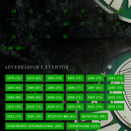
14
15
16
17
18
19
20
21
22
23
24
25
26
27
28
29
30
31
« abr
jun »
ADVERSÁRIOS E EVENTOS
1978
(72)
1979
(83)
1981
(74)
1983
(72)
1986
(75)
1991
(71)
1993
(84)
1994
(97)
1995
(76)
1996
(77)
1997
(81)
1998
(78)
1999
(88)
2000
(92)
2005
(71)
2008
(71)
2009
(71)
2010
(75)
2012
(75)
2015
(71)
2018
(77)
2020
(79)
2021
(74)
2022
(72)
2023
(73)
2025
(76)
ATLÉTICO-MG
(81)
BOTAFOGO
(86)
CONFRONTO INTERNACIONAL
(300)
CORINTHIANS
(239)