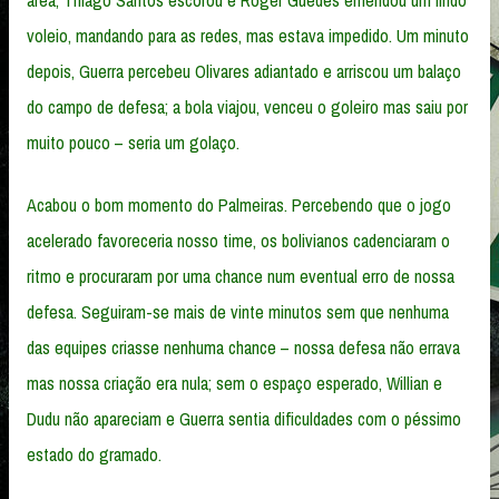
área; Thiago Santos escorou e Roger Guedes emendou um lindo
voleio, mandando para as redes, mas estava impedido. Um minuto
depois, Guerra percebeu Olivares adiantado e arriscou um balaço
do campo de defesa; a bola viajou, venceu o goleiro mas saiu por
muito pouco – seria um golaço.
Acabou o bom momento do Palmeiras. Percebendo que o jogo
acelerado favoreceria nosso time, os bolivianos cadenciaram o
ritmo e procuraram por uma chance num eventual erro de nossa
defesa. Seguiram-se mais de vinte minutos sem que nenhuma
das equipes criasse nenhuma chance – nossa defesa não errava
mas nossa criação era nula; sem o espaço esperado, Willian e
Dudu não apareciam e Guerra sentia dificuldades com o péssimo
estado do gramado.