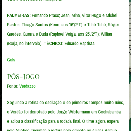
PALMEIRAS:
Fernando Prass; Jean, Mina, Vitor Hugo e Michel
Bastos; Thiago Santos (Keno, aos 16’/2ºT) e Tchê Tchê; Róger
Guedes, Guerra e Dudu (Raphael Veiga, aos 25’/2ºT); Willian
(Borja, no intervalo).
TÉCNICO:
Eduardo Baptista.
Gols
PÓS-JOGO
Fonte:
Verdazzo
Seguindo a rotina de oscilação e de primeiros tempos muito ruins,
o Verdão foi derrotado pelo Jorge Wilstermann em Cochabamba
e adiou a classificação para a rodada final. O time agora espera
pelo Atlético Tucumán e jogará pelo empate no Allianz Parque,