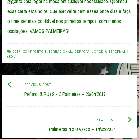
gigante para jogar na mesa em qualquer necessidade. Queimou
essa carta esta noite. Que aproveite bem esses onze dias e faça
o time ser mais confiável nos primeiros tempos, com menos
oscilações. VAMOS PALMEIRAS!
2017
,
CONFRONTO INTERNACIONAL
,
DERROTA
,
JORGE WILSTERMANN
(BOL)
Previous
Post
PREVIOUS POST
post:
Peñarol (URU) 2 x 3 Palmeiras – 26/04/2017
navigation
Next
NEXT POST
Post:
Palmeiras 4 x 0 Vasco – 14/05/2017