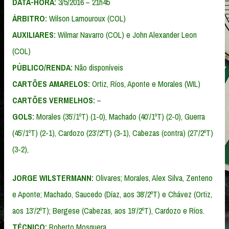
DATA-HORA:
3/5/2016 – 21h45
ÁRBITRO:
Wilson Lamouroux (COL)
AUXILIARES:
Wilmar Navarro (COL) e John Alexander Leon
(COL)
PÚBLICO/RENDA:
Não disponíveis
CARTÕES AMARELOS:
Ortiz, Ríos, Aponte e Morales (WIL)
CARTÕES VERMELHOS:
–
GOLS:
Morales (35’/1ºT) (1-0), Machado (40’/1ºT) (2-0), Guerra
(45’/1ºT) (2-1), Cardozo (23’/2ºT) (3-1), Cabezas (contra) (27’/2ºT)
(3-2),
JORGE WILSTERMANN:
Olivares; Morales, Alex Silva, Zenteno
e Aponte; Machado, Saucedo (Díaz, aos 38’/2ºT) e Chávez (Ortiz,
aos 13’/2ºT); Bergese (Cabezas, aos 19’/2ºT), Cardozo e Ríos.
TÉCNICO:
Roberto Mosquera.