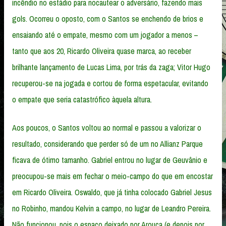
incêndio no estádio para nocautear o adversário, fazendo mais
gols. Ocorreu o oposto, com o Santos se enchendo de brios e
ensaiando até o empate, mesmo com um jogador a menos –
tanto que aos 20, Ricardo Oliveira quase marca, ao receber
brilhante lançamento de Lucas Lima, por trás da zaga; Vitor Hugo
recuperou-se na jogada e cortou de forma espetacular, evitando
o empate que seria catastrófico àquela altura.
Aos poucos, o Santos voltou ao normal e passou a valorizar o
resultado, considerando que perder só de um no Allianz Parque
ficava de ótimo tamanho. Gabriel entrou no lugar de Geuvânio e
preocupou-se mais em fechar o meio-campo do que em encostar
em Ricardo Oliveira. Oswaldo, que já tinha colocado Gabriel Jesus
no Robinho, mandou Kelvin a campo, no lugar de Leandro Pereira.
Não funcionou, pois o espaço deixado por Arouca (e depois por