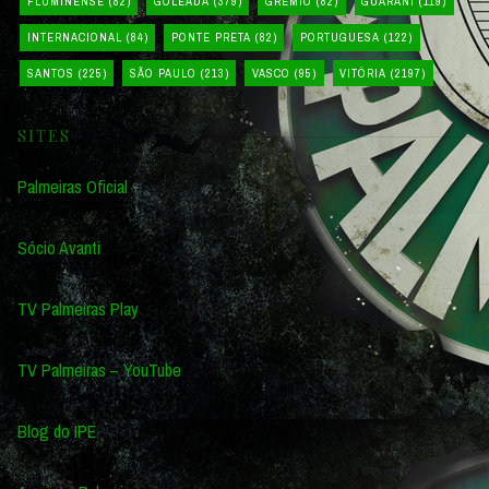
FLUMINENSE
(82)
GOLEADA
(379)
GRÊMIO
(82)
GUARANI
(119)
INTERNACIONAL
(84)
PONTE PRETA
(82)
PORTUGUESA
(122)
SANTOS
(225)
SÃO PAULO
(213)
VASCO
(95)
VITÓRIA
(2197)
SITES
Palmeiras Oficial
Sócio Avanti
TV Palmeiras Play
TV Palmeiras – YouTube
Blog do IPE