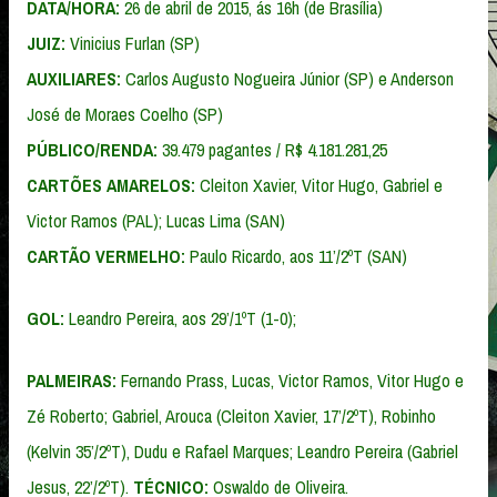
DATA/HORA:
26 de abril de 2015, ás 16h (de Brasília)
JUIZ:
Vinicius Furlan (SP)
AUXILIARES:
Carlos Augusto Nogueira Júnior (SP) e Anderson
José de Moraes Coelho (SP)
PÚBLICO/RENDA:
39.479 pagantes / R$ 4.181.281,25
CARTÕES AMARELOS:
Cleiton Xavier, Vitor Hugo, Gabriel e
Victor Ramos (PAL); Lucas Lima (SAN)
CARTÃO VERMELHO:
Paulo Ricardo, aos 11’/2ºT (SAN)
GOL:
Leandro Pereira, aos 29’/1ºT (1-0);
PALMEIRAS:
Fernando Prass, Lucas, Victor Ramos, Vitor Hugo e
Zé Roberto; Gabriel, Arouca (Cleiton Xavier, 17’/2ºT), Robinho
(Kelvin 35’/2ºT), Dudu e Rafael Marques; Leandro Pereira (Gabriel
Jesus, 22’/2ºT).
TÉCNICO:
Oswaldo de Oliveira.