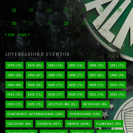
19
20
21
22
23
24
25
26
27
28
29
30
« mar
maio »
ADVERSÁRIOS E EVENTOS
1978
(72)
1979
(83)
1981
(74)
1983
(72)
1986
(75)
1991
(71)
1993
(84)
1994
(97)
1995
(76)
1996
(77)
1997
(81)
1998
(78)
1999
(88)
2000
(92)
2005
(71)
2008
(71)
2009
(71)
2010
(75)
2012
(75)
2015
(71)
2018
(77)
2020
(79)
2021
(74)
2022
(72)
2023
(73)
2025
(76)
ATLÉTICO-MG
(81)
BOTAFOGO
(86)
CONFRONTO INTERNACIONAL
(300)
CORINTHIANS
(239)
CRUZEIRO
(89)
DERROTA
(957)
EMPATE
(1038)
FLAMENGO
(92)