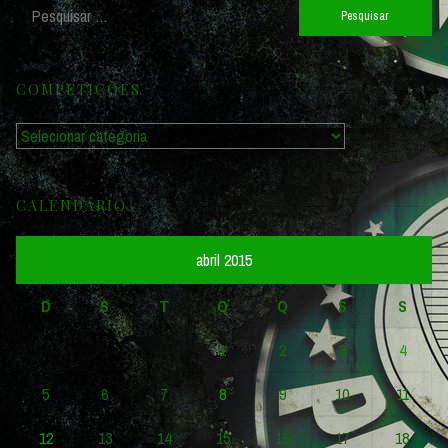
Pesquisar
por:
COMPETIÇÕES
Competições
CALENDÁRIO
abril 2015
D
S
T
Q
Q
S
S
1
2
3
4
5
6
7
8
9
10
11
12
13
14
15
16
17
18