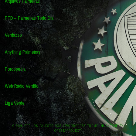
Arquivos Palmeiras
PTD – Palmeiras Todo Dia
Verdazzo
Anything Palmeiras
Porcopedia
Web Rádio Verdão
Liga Verde
© 2026 PRÉLIOS PALESTRINOS
|
WORDPRESS THEME:
NUCLEARE
BY
CRESTAPROJECT.