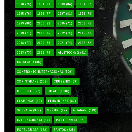
1986
(75)
1991
(71)
1993
(84)
1994
(97)
1995
(76)
1996
(77)
1997
(81)
1998
(78)
1999
(88)
2000
(92)
2005
(71)
2008
(71)
2009
(71)
2010
(75)
2012
(75)
2015
(71)
2018
(77)
2020
(79)
2021
(74)
2022
(72)
2023
(73)
2025
(76)
ATLÉTICO-MG
(81)
BOTAFOGO
(86)
CONFRONTO INTERNACIONAL
(300)
CORINTHIANS
(239)
CRUZEIRO
(89)
DERROTA
(957)
EMPATE
(1038)
FLAMENGO
(92)
FLUMINENSE
(82)
GOLEADA
(379)
GRÊMIO
(82)
GUARANI
(119)
INTERNACIONAL
(84)
PONTE PRETA
(82)
PORTUGUESA
(122)
SANTOS
(225)