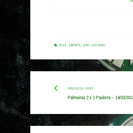
r
2013
,
EMPATE
,
SÃO CAETANO
Previous
Post
PREVIOUS POST
post:
Palmeiras 2 x 1 Paulista – 14/03/201
navigation