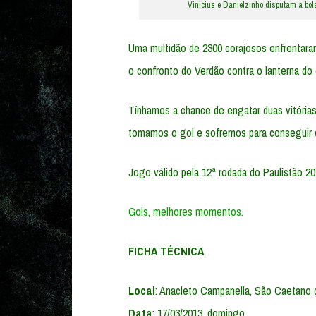
Vinicius e Danielzinho disputam a bola
Uma multidão de 2300 corajosos enfrentara
o confronto do Verdão contra o lanterna d
Tínhamos a chance de engatar duas vitórias
tomamos o gol e sofremos para conseguir 
Jogo válido pela 12ª rodada do Paulistão 20
Gols,
melhores momentos.
FICHA TÉCNICA
Local
: Anacleto Campanella, São Caetano 
Data
: 17/03/2013, domingo