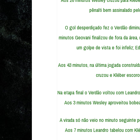
Aos 26 minutos Wesley cruzou para Kléber
pênalti bem assinalado pelo
O gol desperdiçado fez o Verdão diminu
minutos Geovani finalizou de fora da área,
um golpe de vista e foi infeliz; 
Aos 43 minutos, na última jogada construíd
cruzou e Kléber escoro
Na etapa final o Verdão voltou com Leandro 
Aos 3 minutos Wesley aproveitou bobea
A virada só não veio no minuto seguinte p
Aos 7 minutos Leandro tabelou com Klé