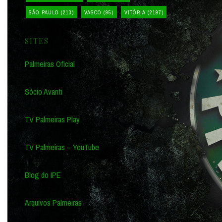
SÃO PAULO
(213)
VASCO
(95)
VITÓRIA
(2197)
SITES
Palmeiras Oficial
Sócio Avanti
TV Palmeiras Play
TV Palmeiras – YouTube
Blog do IPE
Arquivos Palmeiras