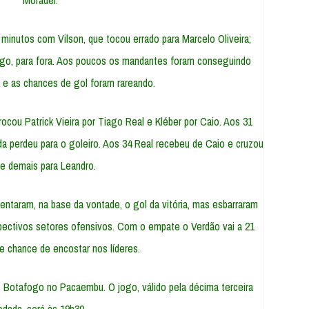
Moradei.
minutos com Vilson, que tocou errado para Marcelo Oliveira;
igo, para fora. Aos poucos os mandantes foram conseguindo
da e as chances de gol foram rareando.
trocou Patrick Vieira por Tiago Real e Kléber por Caio. Aos 31
da perdeu para o goleiro. Aos 34 Real recebeu de Caio e cruzou
te demais para Leandro.
tentaram, na base da vontade, o gol da vitória, mas esbarraram
spectivos setores ofensivos. Com o empate o Verdão vai a 21
e chance de encostar nos líderes.
o Botafogo no Pacaembu. O jogo, válido pela décima terceira