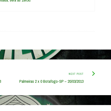
odada, será às 19h30.
Next
NEXT POST
Post:
3
Palmeiras 2 x 0 Botafogo-SP – 20/03/2013