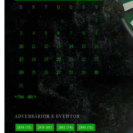
D
S
T
Q
Q
S
S
1
2
3
4
5
6
7
8
9
10
11
12
13
14
15
16
17
18
19
20
21
22
23
24
25
26
27
28
29
30
31
« fev
abr »
ADVERSÁRIOS E EVENTOS
1978
(72)
1979
(83)
1981
(74)
1983
(72)