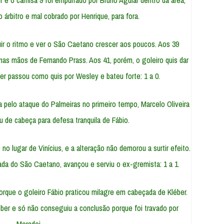
 e o camisa 9 foi empurrado por Bruno Aguiar dentro da área;
 árbitro e mal cobrado por Henrique, para fora.
ir o ritmo e ver o São Caetano crescer aos poucos. Aos 39
 nas mãos de Fernando Prass. Aos 41, porém, o goleiro quis dar
Eder passou como quis por Wesley e bateu forte: 1 a 0.
a pelo ataque do Palmeiras no primeiro tempo, Marcelo Oliveira
u de cabeça para defesa tranquila de Fábio.
no lugar de Vinícius, e a alteração não demorou a surtir efeito.
da do São Caetano, avançou e serviu o ex-gremista: 1 a 1.
orque o goleiro Fábio praticou milagre em cabeçada de Kléber.
ber e só não conseguiu a conclusão porque foi travado por