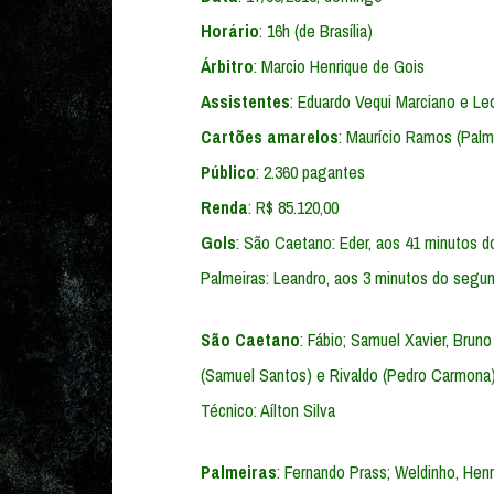
Horário
: 16h (de Brasília)
Árbitro
: Marcio Henrique de Gois
Assistentes
: Eduardo Vequi Marciano e Le
Cartões amarelos
: Maurício Ramos (Palm
Público
: 2.360 pagantes
Renda
: R$ 85.120,00
Gols
: São Caetano: Eder, aos 41 minutos d
Palmeiras: Leandro, aos 3 minutos do seg
São Caetano
: Fábio; Samuel Xavier, Bruno
(Samuel Santos) e Rivaldo (Pedro Carmona)
Técnico: Aílton Silva
Palmeiras
: Fernando Prass; Weldinho, Henr