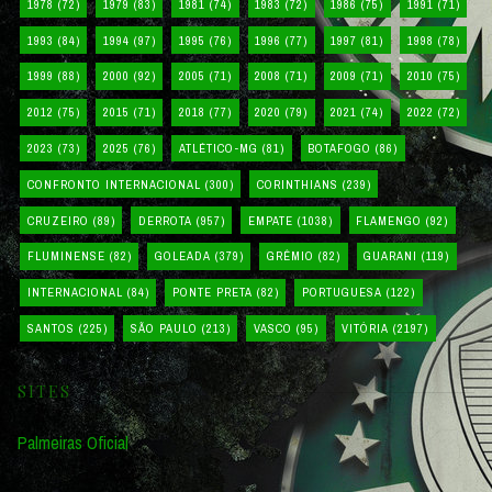
1978
(72)
1979
(83)
1981
(74)
1983
(72)
1986
(75)
1991
(71)
1993
(84)
1994
(97)
1995
(76)
1996
(77)
1997
(81)
1998
(78)
1999
(88)
2000
(92)
2005
(71)
2008
(71)
2009
(71)
2010
(75)
2012
(75)
2015
(71)
2018
(77)
2020
(79)
2021
(74)
2022
(72)
2023
(73)
2025
(76)
ATLÉTICO-MG
(81)
BOTAFOGO
(86)
CONFRONTO INTERNACIONAL
(300)
CORINTHIANS
(239)
CRUZEIRO
(89)
DERROTA
(957)
EMPATE
(1038)
FLAMENGO
(92)
FLUMINENSE
(82)
GOLEADA
(379)
GRÊMIO
(82)
GUARANI
(119)
INTERNACIONAL
(84)
PONTE PRETA
(82)
PORTUGUESA
(122)
SANTOS
(225)
SÃO PAULO
(213)
VASCO
(95)
VITÓRIA
(2197)
SITES
Palmeiras Oficial