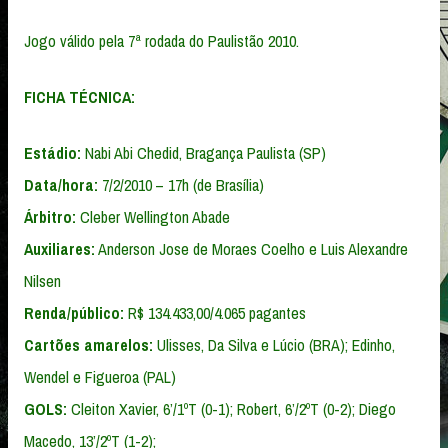
Jogo válido pela 7ª rodada do Paulistão 2010.
FICHA TÉCNICA:
Estádio:
Nabi Abi Chedid, Bragança Paulista (SP)
Data/hora:
7/2/2010 – 17h (de Brasília)
Árbitro:
Cleber Wellington Abade
Auxiliares:
Anderson Jose de Moraes Coelho e Luis Alexandre
Nilsen
Renda/público:
R$ 134.433,00/4.065 pagantes
Cartões amarelos:
Ulisses, Da Silva e Lúcio (BRA); Edinho,
Wendel e Figueroa (PAL)
GOLS:
Cleiton Xavier, 6’/1ºT (0-1); Robert, 6’/2ºT (0-2); Diego
Macedo, 13’/2ºT (1-2);