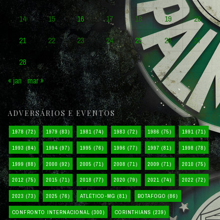
14
15
16
17
18
19
20
21
22
23
24
25
26
27
28
« jan
mar »
ADVERSÁRIOS E EVENTOS
1978
(72)
1979
(83)
1981
(74)
1983
(72)
1986
(75)
1991
(71)
1993
(84)
1994
(97)
1995
(76)
1996
(77)
1997
(81)
1998
(78)
1999
(88)
2000
(92)
2005
(71)
2008
(71)
2009
(71)
2010
(75)
2012
(75)
2015
(71)
2018
(77)
2020
(79)
2021
(74)
2022
(72)
2023
(73)
2025
(76)
ATLÉTICO-MG
(81)
BOTAFOGO
(86)
CONFRONTO INTERNACIONAL
(300)
CORINTHIANS
(239)