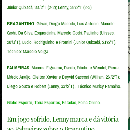
Júnior Quixadá, 33’/2ºT (2-2); Lenny, 38’/2ºT (2-3)
BRAGANTINO:
Gilvan, Diego Macedo, Luis Antonio, Marcelo
Godri, Da Silva, Esquerdinha, Marcelo Godri, Paulinho (Ulisses,
28’/1ºT), Lucio, Rodriguinho e Frontini (Junior Quixadá, 21’/2ºT).
Técnico: Marcelo Veiga
PALMEIRAS:
Marcos; Figueroa, Danilo, Edinho e Wendel; Pierre,
Márcio Araújo, Cleiton Xavier e Deyvid Sacconi (William, 26’/2ºT);
Diego Souza e Robert (Lenny, 33’/2ºT) . Técnico Muricy Ramalho.
Globo Esporte
,
Terra Esportes
,
Estadao
,
Folha Online
.
Em jogo sofrido, Lenny marca e dá vitória
ao Palmeiras sobre o Bragantino