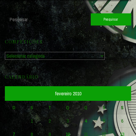
Pesquisar
por:
COMPETIÇÕES
Competições
CALENDÁRIO
fevereiro 2010
D
S
T
Q
Q
S
S
1
2
3
4
5
6
7
8
9
10
11
12
13