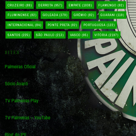
CRUZEIRO
(89)
DERROTA
(957)
EMPATE
(1038)
FLAMENGO
(92)
FLUMINENSE
(82)
GOLEADA
(379)
GRÊMIO
(82)
GUARANI
(119)
INTERNACIONAL
(84)
PONTE PRETA
(82)
PORTUGUESA
(122)
SANTOS
(225)
SÃO PAULO
(213)
VASCO
(95)
VITÓRIA
(2197)
SITES
Palmeiras Oficial
Sócio Avanti
TV Palmeiras Play
TV Palmeiras – YouTube
Blog do IPE