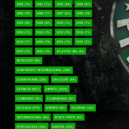
1986
(75)
1991
(71)
1993
(84)
1994
(97)
1995
(76)
1996
(77)
1997
(81)
1998
(78)
1999
(88)
2000
(92)
2005
(71)
2008
(71)
2009
(71)
2010
(75)
2012
(75)
2015
(71)
2018
(77)
2020
(79)
2021
(74)
2022
(72)
2023
(73)
2025
(76)
ATLÉTICO-MG
(81)
BOTAFOGO
(86)
CONFRONTO INTERNACIONAL
(300)
CORINTHIANS
(239)
CRUZEIRO
(89)
DERROTA
(957)
EMPATE
(1038)
FLAMENGO
(92)
FLUMINENSE
(82)
GOLEADA
(379)
GRÊMIO
(82)
GUARANI
(119)
INTERNACIONAL
(84)
PONTE PRETA
(82)
PORTUGUESA
(122)
SANTOS
(225)