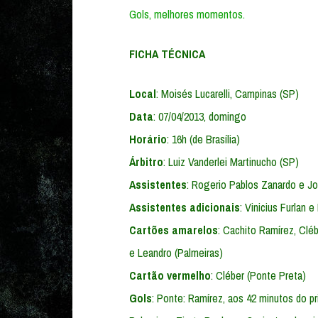
Gols,
melhores momentos.
FICHA TÉCNICA
Local
: Moisés Lucarelli, Campinas (SP)
Data
: 07/04/2013, domingo
Horário
: 16h (de Brasília)
Árbitro
: Luiz Vanderlei Martinucho (SP)
Assistentes
: Rogerio Pablos Zanardo e J
Assistentes adicionais
: Vinicius Furlan 
Cartões amarelos
: Cachito Ramírez, Cléb
e Leandro (Palmeiras)
Cartão vermelho
: Cléber (Ponte Preta)
Gols
: Ponte: Ramírez, aos 42 minutos do p