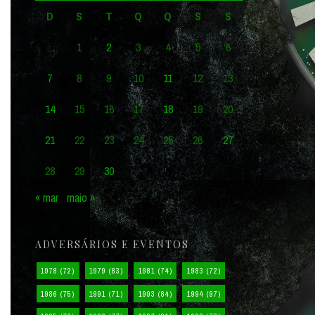
D
S
T
Q
Q
S
S
1
2
3
4
5
6
7
8
9
10
11
12
13
14
15
16
17
18
19
20
21
22
23
24
25
26
27
28
29
30
« mar
maio »
ADVERSÁRIOS E EVENTOS
1978
(72)
1979
(83)
1981
(74)
1983
(72)
1986
(75)
1991
(71)
1993
(84)
1994
(97)