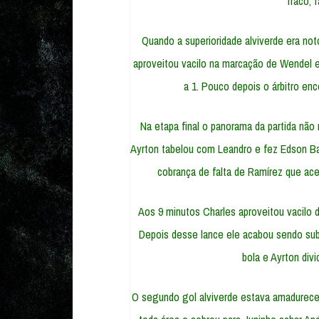
fraco, f
Quando a superioridade alviverde era no
aproveitou vacilo na marcação de Wendel e 
a 1. Pouco depois o árbitro enc
Na etapa final o panorama da partida não
Ayrton tabelou com Leandro e fez Edson Ba
cobrança de falta de Ramírez que ace
Aos 9 minutos Charles aproveitou vacilo d
Depois desse lance ele acabou sendo subs
bola e Ayrton divi
O segundo gol alviverde estava amadurecen