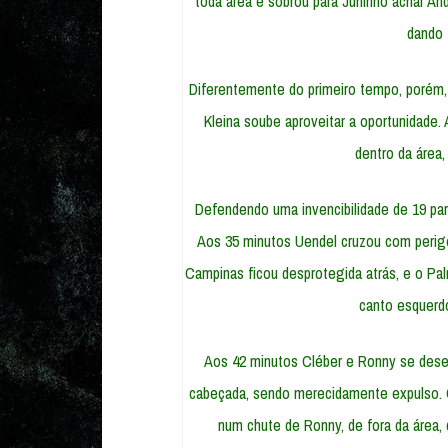
toda área e sobrou para Juninho achar And
dando 
Diferentemente do primeiro tempo, porém, 
Kleina soube aproveitar a oportunidade. 
dentro da área,
Defendendo uma invencibilidade de 19 part
Aos 35 minutos Uendel cruzou com perig
Campinas ficou desprotegida atrás, e o Pal
canto esquerdo
Aos 42 minutos Cléber e Ronny se des
cabeçada, sendo merecidamente expulso. C
num chute de Ronny, de fora da área, 