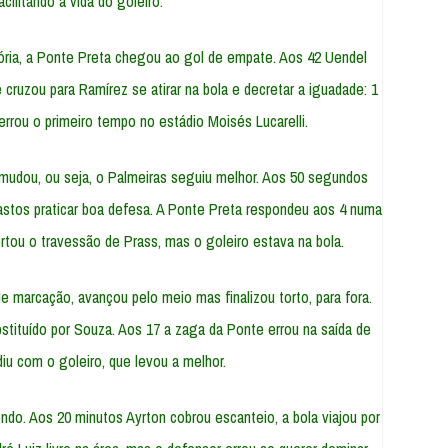
acilitando a vida do goleiro.
tória, a Ponte Preta chegou ao gol de empate. Aos 42 Uendel
cruzou para Ramírez se atirar na bola e decretar a iguadade: 1
errou o primeiro tempo no estádio Moisés Lucarelli.
 mudou, ou seja, o Palmeiras seguiu melhor. Aos 50 segundos
stos praticar boa defesa. A Ponte Preta respondeu aos 4 numa
rtou o travessão de Prass, mas o goleiro estava na bola.
e marcação, avançou pelo meio mas finalizou torto, para fora.
tituído por Souza. Aos 17 a zaga da Ponte errou na saída de
diu com o goleiro, que levou a melhor.
do. Aos 20 minutos Ayrton cobrou escanteio, a bola viajou por