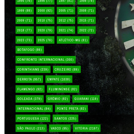
1995
(76)
1996
(77)
1997
(81)
1998
(78)
1999
(88)
2000
(92)
2005
(71)
2008
(71)
2009
(71)
2010
(75)
2012
(75)
2015
(71)
2018
(77)
2020
(79)
2021
(74)
2022
(72)
2023
(73)
2025
(76)
ATLÉTICO-MG
(81)
BOTAFOGO
(86)
CONFRONTO INTERNACIONAL
(300)
CORINTHIANS
(239)
CRUZEIRO
(89)
DERROTA
(957)
EMPATE
(1038)
FLAMENGO
(92)
FLUMINENSE
(82)
GOLEADA
(379)
GRÊMIO
(82)
GUARANI
(119)
INTERNACIONAL
(84)
PONTE PRETA
(82)
PORTUGUESA
(122)
SANTOS
(225)
SÃO PAULO
(213)
VASCO
(95)
VITÓRIA
(2197)