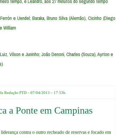
rimeiro tempo, e Leandro, aos 27 minutos do segundo tempo
, Ferrón e Uendel; Baraka, Bruno Silva (Alemão), Cicinho (Diego
e William
Luiz, Vilson e Juninho; João Denoni, Charles (Souza), Ayrton e
s)
 da Redação PTD – 07/04/2013 – 17:53h.
ca a Ponte em Campinas
 liderança contra o outro recheado de reservas e focado em