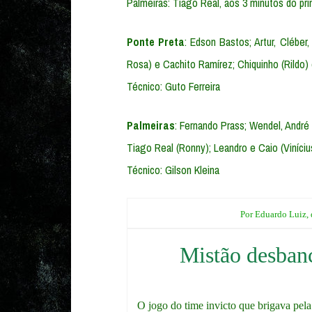
Palmeiras: Tiago Real, aos 3 minutos do p
Ponte Preta
: Edson Bastos; Artur, Cléber
Rosa) e Cachito Ramírez; Chiquinho (Rildo) 
Técnico: Guto Ferreira
Palmeiras
: Fernando Prass; Wendel, André 
Tiago Real (Ronny); Leandro e Caio (Viníciu
Técnico: Gilson Kleina
Por Eduardo Luiz,
Mistão desban
O jogo do time invicto que brigava pela