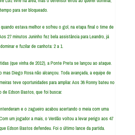
ré Luiz livre na área, mas o defensor errou ao querer dominar,
tempo para ser bloqueado.
quando estava melhor e sofreu o gol, na etapa final o time de
Aos 27 minutos Juninho fez bela assistância para Leandro, já
 dominar e fuzilar de canhota: 2 a 1.
idas (que vinha de 2012), a Ponte Preta se lançou ao ataque.
o mas Diego Rosa não alcançou. Toda avançada, a equipe de
meiras teve oportunidades para ampliar. Aos 36 Ronny bateu no
 de Edson Bastos, que foi buscar.
entenderam e o zagueiro acabou acertando o meia com uma
om um jogador a mais, o Verdão voltou a levar perigo aos 47
que Edson Bastos defendeu. Foi o último lance da partida.