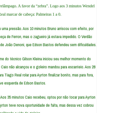
relâmpago. A favor da “zebra”. Logo aos 3 minutos Wendel
eal marcar de cabeça: Palmeiras 1 a 0.
 uma pressão. Aos 10 minutos Bruno arriscou com efeito, por
beça de Ferron, mas o zagueiro já estava impedido. O Verdão
 de João Denoni, que Edson Bastos defendeu sem dificuldades.
time do técnico Gilson Kleina iniciou seu melhor momento do
, Caio não alcançou e o goleiro mandou para escanteio. Aos 28
a Tiago Real rolar para Ayrton finalizar bonito, mas para fora,
ave esquerda de Edson Bastos.
Aos 35 minutos Caio recebeu, optou por não tocar para Ayrton
Ayrton teve nova oportunidade de falta, mas dessa vez cobrou