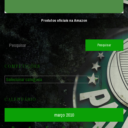
Produtos oficiais na Amazon
Pesquisar
por:
COMPETIÇÕES
Competições
CALENDÁRIO
março 2010
D
S
T
Q
Q
S
S