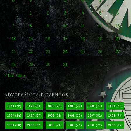
1
2
3
4
5
6
7
8
9
10
11
12
13
14
15
16
17
18
19
20
21
22
23
24
25
26
27
28
29
30
31
« fev
abr »
ADVERSÁRIOS E EVENTOS
1978
(72)
1979
(83)
1981
(74)
1983
(72)
1986
(75)
1991
(71)
1993
(84)
1994
(97)
1995
(76)
1996
(77)
1997
(81)
1998
(78)
1999
(88)
2000
(92)
2005
(71)
2008
(71)
2009
(71)
2010
(75)