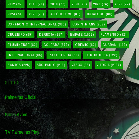
2012
(75)
2015
(71)
2018
(77)
2020
(79)
2021
(74)
2022
(72)
2023
(73)
2025
(76)
ATLÉTICO-MG
(81)
BOTAFOGO
(86)
CONFRONTO INTERNACIONAL
(300)
CORINTHIANS
(239)
CRUZEIRO
(89)
DERROTA
(957)
EMPATE
(1038)
FLAMENGO
(92)
FLUMINENSE
(82)
GOLEADA
(379)
GRÊMIO
(82)
GUARANI
(119)
INTERNACIONAL
(84)
PONTE PRETA
(82)
PORTUGUESA
(122)
SANTOS
(225)
SÃO PAULO
(213)
VASCO
(95)
VITÓRIA
(2197)
SITES
Palmeiras Oficial
Sócio Avanti
TV Palmeiras Play