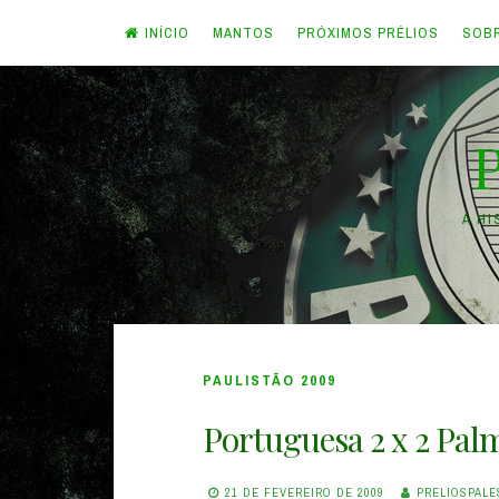
INÍCIO
MANTOS
PRÓXIMOS PRÉLIOS
SOB
Skip
to
content
A H
PAULISTÃO 2009
Portuguesa 2 x 2 Pal
21 DE FEVEREIRO DE 2009
PRELIOSPALE