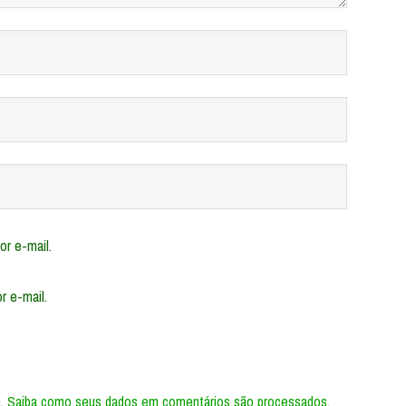
r e-mail.
r e-mail.
m.
Saiba como seus dados em comentários são processados
.