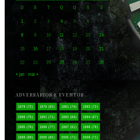
D
S
T
Q
Q
S
S
1
2
3
4
5
6
7
8
9
10
11
12
13
14
15
16
17
18
19
20
21
22
23
24
25
26
27
28
« jan
mar »
ADVERSÁRIOS E EVENTOS
1978
(72)
1979
(83)
1981
(74)
1983
(72)
1986
(75)
1991
(71)
1993
(84)
1994
(97)
1995
(76)
1996
(77)
1997
(81)
1998
(78)
1999
(88)
2000
(92)
2005
(71)
2008
(71)