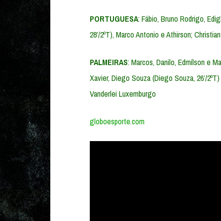
PORTUGUESA
: Fábio, Bruno Rodrigo, Edig
28’/2ºT), Marco Antonio e Athirson; Christia
PALMEIRAS
: Marcos, Danilo, Edmílson e Ma
Xavier, Diego Souza (Diego Souza, 26’/2ºT) e
Vanderlei Luxemburgo
globoesporte.com