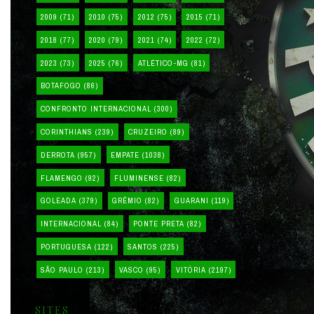
2009
(71)
2010
(75)
2012
(75)
2015
(71)
2018
(77)
2020
(79)
2021
(74)
2022
(72)
2023
(73)
2025
(76)
ATLÉTICO-MG
(81)
BOTAFOGO
(86)
CONFRONTO INTERNACIONAL
(300)
CORINTHIANS
(239)
CRUZEIRO
(89)
DERROTA
(957)
EMPATE
(1038)
FLAMENGO
(92)
FLUMINENSE
(82)
GOLEADA
(379)
GRÊMIO
(82)
GUARANI
(119)
INTERNACIONAL
(84)
PONTE PRETA
(82)
PORTUGUESA
(122)
SANTOS
(225)
SÃO PAULO
(213)
VASCO
(95)
VITÓRIA
(2197)
SITES