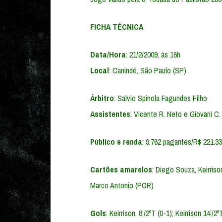
FICHA TÉCNICA
Data/Hora
: 21/2/2009, às 16h
Local
: Canindé, São Paulo (SP)
Árbitro
: Salvio Spinola Fagundes Filho
Assistentes
: Vicente R. Neto e Giovani C.
Público e renda
: 9.762 pagantes/R$ 221.3
Cartões amarelos
: Diego Souza, Keirriso
Marco Antonio (POR)
Gols
: Keirrison, 8’/2ºT (0-1); Keirrison 14’/2