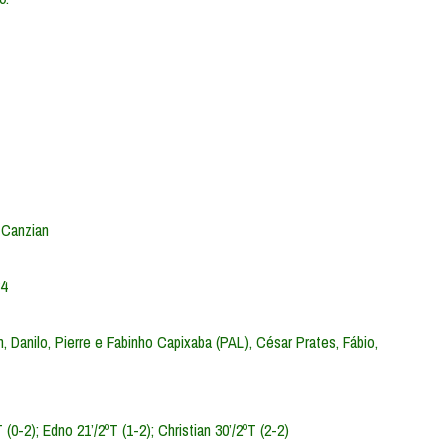
 Canzian
34
n, Danilo, Pierre e Fabinho Capixaba (PAL), César Prates, Fábio,
ºT (0-2); Edno 21’/2ºT (1-2); Christian 30’/2ºT (2-2)