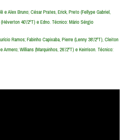
lê e Alex Bruno; César Prates, Erick, Preto (Fellype Gabriel,
n (Héverton 40’/2ºT) e Edno. Técnico: Mário Sérgio
urício Ramos; Fabinho Capixaba, Pierre (Lenny 38’/2ºT), Cleiton
 Armero; Willians (Marquinhos, 26’/2ºT) e Keirrison. Técnico: