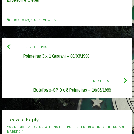
Elivélton e Cléber
1996
,
ARAÇATUBA
,
VITÓRIA
Previous
Post
PREVIOUS POST
post:
Palmeiras 3 x 1 Guarani – 06/03/1996
navigation
Next
NEXT POST
Post:
Botafogo-SP 0 x 8 Palmeiras – 16/03/1996
Leave a Reply
YOUR EMAIL ADDRESS WILL NOT BE PUBLISHED. REQUIRED FIELDS ARE
MARKED
*