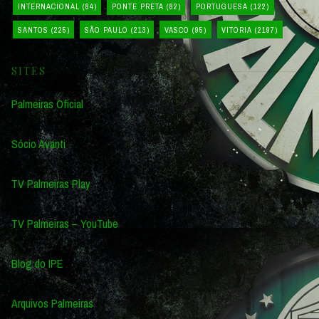
INTERNACIONAL
(84)
PONTE PRETA
(82)
PORTUGUESA
(122)
SANTOS
(225)
SÃO PAULO
(213)
VASCO
(95)
VITÓRIA
(2197)
SITES
Palmeiras Oficial
Sócio Avanti
TV Palmeiras Play
TV Palmeiras – YouTube
Blog do IPE
Arquivos Palmeiras