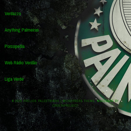
Verdazzo
Anything Palmeiras
Porcopedia
Web Rádio Verdão
Liga Verde
© 2026 PRÉLIOS PALESTRINOS
|
WORDPRESS THEME:
NUCLEARE
BY
CRESTAPROJECT.