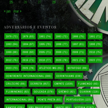
25
26
27
28
29
« jan
mar »
ADVERSÁRIOS E EVENTOS
1978
(72)
1979
(83)
1981
(74)
1983
(72)
1986
(75)
1991
(71)
1993
(84)
1994
(97)
1995
(76)
1996
(77)
1997
(81)
1998
(78)
1999
(88)
2000
(92)
2005
(71)
2008
(71)
2009
(71)
2010
(75)
2012
(75)
2015
(71)
2018
(77)
2020
(79)
2021
(74)
2022
(72)
2023
(73)
2025
(76)
ATLÉTICO-MG
(81)
BOTAFOGO
(86)
CONFRONTO INTERNACIONAL
(300)
CORINTHIANS
(239)
CRUZEIRO
(89)
DERROTA
(957)
EMPATE
(1038)
FLAMENGO
(92)
FLUMINENSE
(82)
GOLEADA
(379)
GRÊMIO
(82)
GUARANI
(119)
INTERNACIONAL
(84)
PONTE PRETA
(82)
PORTUGUESA
(122)
SANTOS
(225)
SÃO PAULO
(213)
VASCO
(95)
VITÓRIA
(2197)