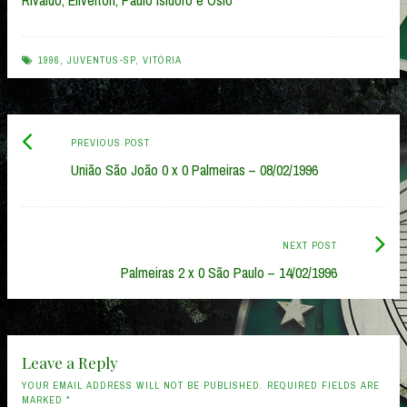
Rivaldo, Elivélton, Paulo Isidoro e Ósio
1996
,
JUVENTUS-SP
,
VITÓRIA
Previous
Post
PREVIOUS POST
post:
União São João 0 x 0 Palmeiras – 08/02/1996
navigation
Next
NEXT POST
Post:
Palmeiras 2 x 0 São Paulo – 14/02/1996
Leave a Reply
YOUR EMAIL ADDRESS WILL NOT BE PUBLISHED. REQUIRED FIELDS ARE
MARKED
*