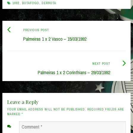
1992
,
BOTAFOGO
,
DERROTA
Previous
Post
PREVIOUS POST
post:
Palmeiras 1 x 2 Vasco – 15/03/1992
navigation
Next
NEXT POST
Post:
Palmeiras 1 x 2 Corinthians – 29/03/1992
Leave a Reply
YOUR EMAIL ADDRESS WILL NOT BE PUBLISHED. REQUIRED FIELDS ARE
MARKED
*
Comment
*