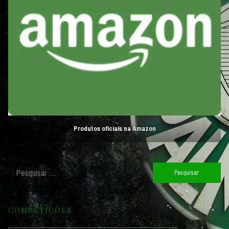
Produtos oficiais na Amazon
Pesquisar
por:
COMPETIÇÕES