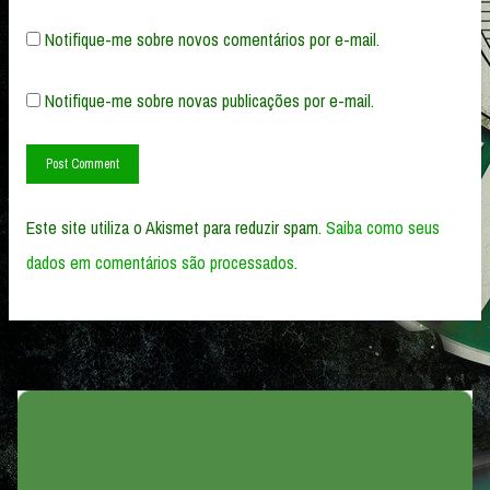
Notifique-me sobre novos comentários por e-mail.
Notifique-me sobre novas publicações por e-mail.
Este site utiliza o Akismet para reduzir spam.
Saiba como seus
dados em comentários são processados
.