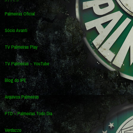
Palmeiras Oficial
Sócio Avanti
TV Palmeiras Play
TV Palmeiras – YouTube
Blog do IPE
Arquivos Palmeiras
PTD – Palmeiras Todo Dia
Verdazzo