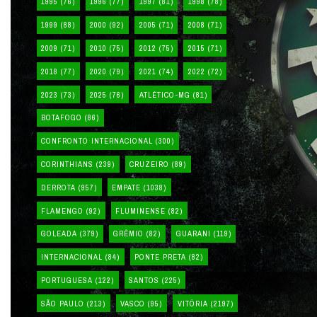
1995
(76)
1996
(77)
1997
(81)
1998
(78)
1999
(88)
2000
(92)
2005
(71)
2008
(71)
2009
(71)
2010
(75)
2012
(75)
2015
(71)
2018
(77)
2020
(79)
2021
(74)
2022
(72)
2023
(73)
2025
(76)
ATLÉTICO-MG
(81)
BOTAFOGO
(86)
CONFRONTO INTERNACIONAL
(300)
CORINTHIANS
(239)
CRUZEIRO
(89)
DERROTA
(957)
EMPATE
(1038)
FLAMENGO
(92)
FLUMINENSE
(82)
GOLEADA
(379)
GRÊMIO
(82)
GUARANI
(119)
INTERNACIONAL
(84)
PONTE PRETA
(82)
PORTUGUESA
(122)
SANTOS
(225)
SÃO PAULO
(213)
VASCO
(95)
VITÓRIA
(2197)