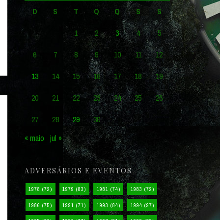
D
S
T
Q
Q
S
S
1
2
3
4
5
6
7
8
9
10
11
12
13
14
15
16
17
18
19
20
21
22
23
24
25
26
27
28
29
30
« maio
jul »
ADVERSÁRIOS E EVENTOS
1978
(72)
1979
(83)
1981
(74)
1983
(72)
1986
(75)
1991
(71)
1993
(84)
1994
(97)