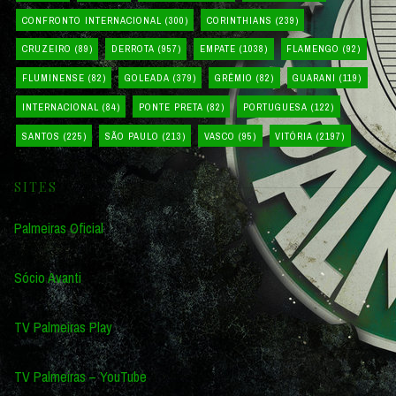
CONFRONTO INTERNACIONAL
(300)
CORINTHIANS
(239)
CRUZEIRO
(89)
DERROTA
(957)
EMPATE
(1038)
FLAMENGO
(92)
FLUMINENSE
(82)
GOLEADA
(379)
GRÊMIO
(82)
GUARANI
(119)
INTERNACIONAL
(84)
PONTE PRETA
(82)
PORTUGUESA
(122)
SANTOS
(225)
SÃO PAULO
(213)
VASCO
(95)
VITÓRIA
(2197)
SITES
Palmeiras Oficial
Sócio Avanti
TV Palmeiras Play
TV Palmeiras – YouTube