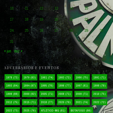
10
11
12
13
14
15
16
17
18
19
20
21
22
23
24
25
26
27
28
29
30
31
« jun
dez »
ADVERSÁRIOS E EVENTOS
1978
(72)
1979
(83)
1981
(74)
1983
(72)
1986
(75)
1991
(71)
1993
(84)
1994
(97)
1995
(76)
1996
(77)
1997
(81)
1998
(78)
1999
(88)
2000
(92)
2005
(71)
2008
(71)
2009
(71)
2010
(75)
2012
(75)
2015
(71)
2018
(77)
2020
(79)
2021
(74)
2022
(72)
2023
(73)
2025
(76)
ATLÉTICO-MG
(81)
BOTAFOGO
(86)