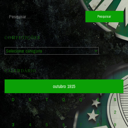
Pesquisar
por:
COMPETIÇÕES
Competições
CALENDÁRIO
outubro 1915
D
S
T
Q
Q
S
S
1
2
3
4
5
6
7
8
9