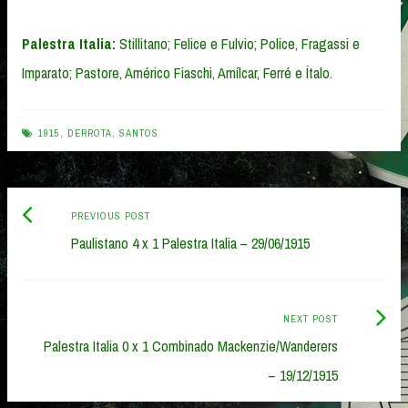
Palestra Italia:
Stillitano; Felice e Fulvio; Police, Fragassi e
Imparato; Pastore, Américo Fiaschi, Amílcar, Ferré e Ítalo.
1915
,
DERROTA
,
SANTOS
Previous
Post
PREVIOUS POST
post:
Paulistano 4 x 1 Palestra Italia – 29/06/1915
navigation
Next
NEXT POST
Post:
Palestra Italia 0 x 1 Combinado Mackenzie/Wanderers
– 19/12/1915